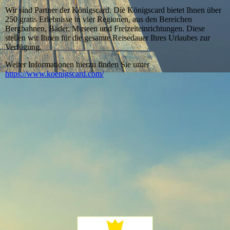
Wir sind Partner der Königscard. Die Königscard bietet Ihnen über
250 gratis Erlebnisse in vier Regionen, aus den Bereichen
Bergbahnen, Bäder, Museen und Freizeiteinrichtungen. Diese
stellen wir Ihnen für die gesamte Reisedauer Ihres Urlaubes zur
Verfügung.
Weiter Informationen hierzu finden Sie unter
https://www.koenigscard.com/