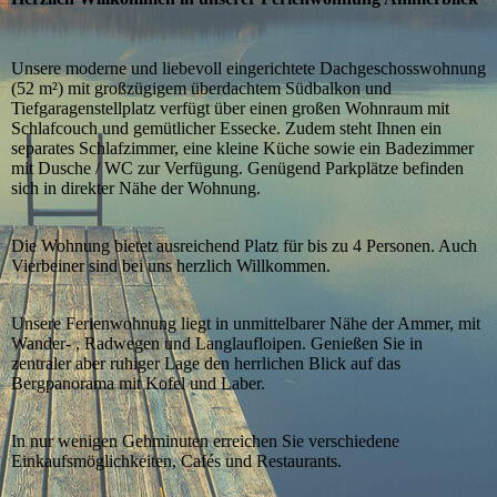
Unsere moderne und liebevoll eingerichtete Dachgeschosswohnung
(52 m²) mit großzügigem überdachtem Südbalkon und
Tiefgaragenstellplatz verfügt über einen großen Wohnraum mit
Schlafcouch und gemütlicher Essecke. Zudem steht Ihnen ein
separates Schlafzimmer, eine kleine Küche sowie ein Badezimmer
mit Dusche / WC zur Verfügung. Genügend Parkplätze befinden
sich in direkter Nähe der Wohnung.
Die Wohnung bietet ausreichend Platz für bis zu 4 Personen. Auch
Vierbeiner sind bei uns herzlich Willkommen.
Unsere Ferienwohnung liegt in unmittelbarer Nähe der Ammer, mit
Wander- , Radwegen und Langlaufloipen. Genießen Sie in
zentraler aber ruhiger Lage den herrlichen Blick auf das
Bergpanorama mit Kofel und Laber.
In nur wenigen Gehminuten erreichen Sie verschiedene
Einkaufsmöglichkeiten, Cafés und Restaurants.